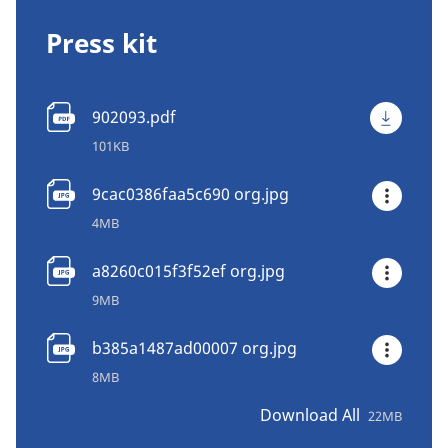
Press kit
902093.pdf
101KB
9cac0386faa5c690 org.jpg
4MB
a8260c015f3f52ef org.jpg
9MB
b385a1487ad00007 org.jpg
8MB
Download All
22MB