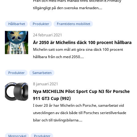
Från och med mars månad finns Michelin e.Primacy
tillgängligt på den svenska marknaden....
Hållbarhet
Produkter
Framtidens mobilitet
24 februari 2021
År 2050 är Michelins däck 100 procent hållbara
Michelin satt som mål att göra sina däck 100 procent
hållbara från och med 2050....
Produkter
Samarbeten
8 januari 2021
Nya MICHELIN Pilot Sport Cup N3 för Porsche
911 GT3 Cup (992)
I över 20 år har Michelin och Porsche, samarbetat vid
utvecklingen av däck både till Porsches serietillverkade
bilar och till tävlingsbilarna....
Motorcykel
Produkter