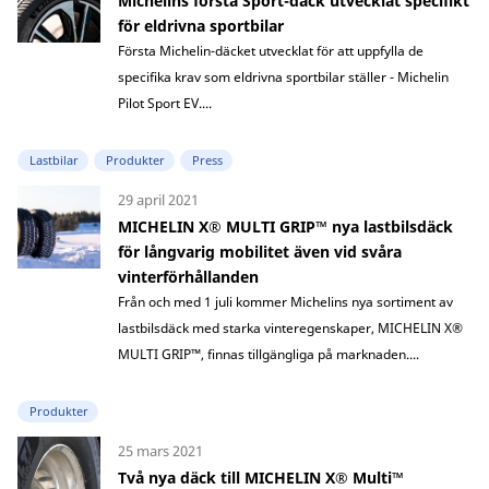
Michelins första Sport-däck utvecklat specifikt
för eldrivna sportbilar
Första Michelin-däcket utvecklat för att uppfylla de
specifika krav som eldrivna sportbilar ställer - Michelin
Pilot Sport EV....
Lastbilar
Produkter
Press
29 april 2021
MICHELIN X® MULTI GRIP™ nya lastbilsdäck
för långvarig mobilitet även vid svåra
vinterförhållanden
Från och med 1 juli kommer Michelins nya sortiment av
lastbilsdäck med starka vinteregenskaper, MICHELIN X®
MULTI GRIP™, finnas tillgängliga på marknaden....
Produkter
25 mars 2021
Två nya däck till MICHELIN X® Multi™