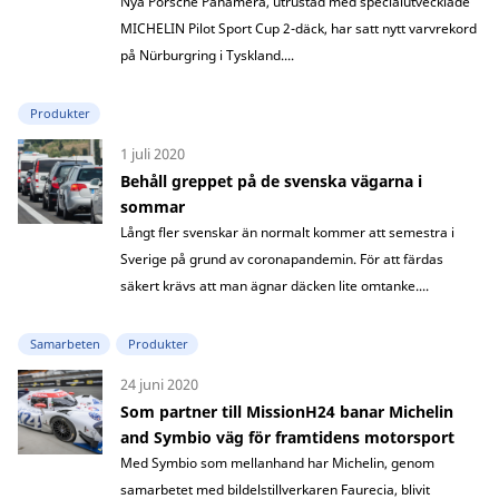
Nya Porsche Panamera, utrustad med specialutvecklade
MICHELIN Pilot Sport Cup 2-däck, har satt nytt varvrekord
på Nürburgring i Tyskland....
Produkter
1 juli 2020
Behåll greppet på de svenska vägarna i
sommar
Långt fler svenskar än normalt kommer att semestra i
Sverige på grund av coronapandemin. För att färdas
säkert krävs att man ägnar däcken lite omtanke....
Samarbeten
Produkter
24 juni 2020
Som partner till MissionH24 banar Michelin
and Symbio väg för framtidens motorsport
Med Symbio som mellanhand har Michelin, genom
samarbetet med bildelstillverkaren Faurecia, blivit