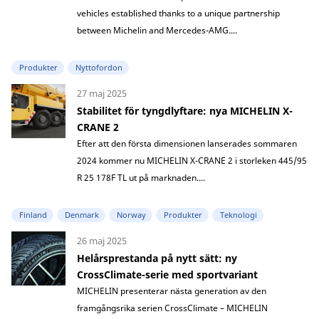
vehicles established thanks to a unique partnership
between Michelin and Mercedes-AMG....
Produkter
Nyttofordon
27 maj 2025
Stabilitet för tyngdlyftare: nya MICHELIN X-
CRANE 2
Efter att den första dimensionen lanserades sommaren
2024 kommer nu MICHELIN X-CRANE 2 i storleken 445/95
R 25 178F TL ut på marknaden....
Finland
Denmark
Norway
Produkter
Teknologi
26 maj 2025
Helårsprestanda på nytt sätt: ny
CrossClimate-serie med sportvariant
MICHELIN presenterar nästa generation av den
framgångsrika serien CrossClimate – MICHELIN