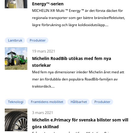
Energy™-serien
MICHELIN X® Multi ™ Energy ™ är det första däcket för
regionala transporter som ger bättre bränsleeffektivitet,
lägre förbrukning och lägre koldioxidutsläpp....
Lantbruk
Produkter
19 mars 2021
Michelin RoadBib utökas med fem nya
storlekar
Med fem nya dimensioner inleder Michelin året med att
mer än fördubbla den populära RoadBib-familjen av
traktordäck....
Teknologi
Framtidens mobilitet
Hållbarhet
Produkter
3 mars 2021
Michelin e.Primacy för svenska bilister som vill
göra skillnad