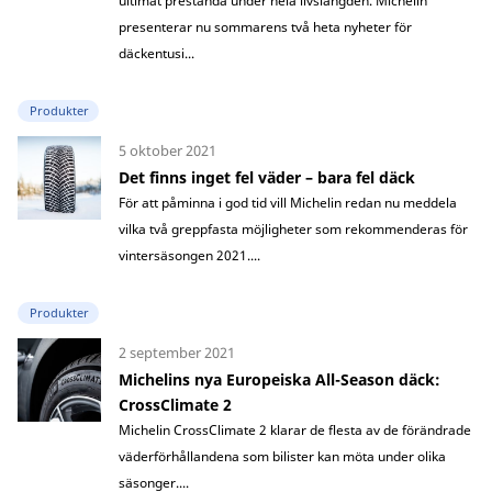
ultimat prestanda under hela livslängden. Michelin
presenterar nu sommarens två heta nyheter för
däckentusi...
Produkter
5 oktober 2021
Det finns inget fel väder – bara fel däck
För att påminna i god tid vill Michelin redan nu meddela
vilka två greppfasta möjligheter som rekommenderas för
vintersäsongen 2021....
Produkter
2 september 2021
Michelins nya Europeiska All-Season däck:
CrossClimate 2
Michelin CrossClimate 2 klarar de flesta av de förändrade
väderförhållandena som bilister kan möta under olika
säsonger....