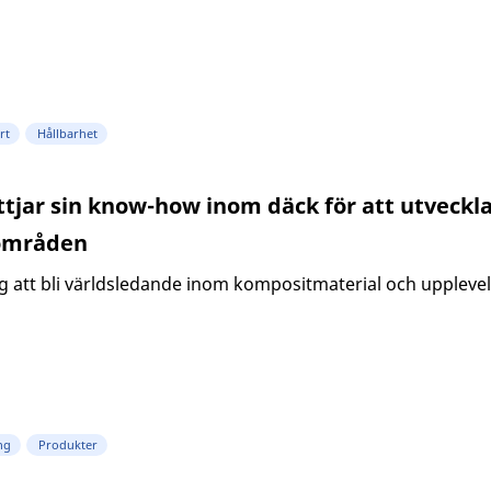
rt
Hållbarhet
ttjar sin know-how inom däck för att utveck
områden
äg att bli världsledande inom kompositmaterial och uppleve
ng
Produkter