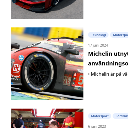
Teknologi
Motorspo
17 juni 2024
Michelin utny
användnings
• Michelin är på v
Motorsport
Forskni
6 juni 2023