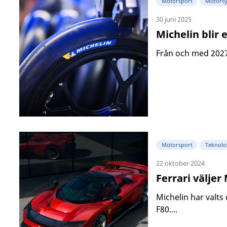
Motorsport
Motorcy
30 juni 2025
Michelin blir
Från och med 2027 
Motorsport
Teknolo
22 oktober 2024
Ferrari väljer
Michelin har valts 
F80....