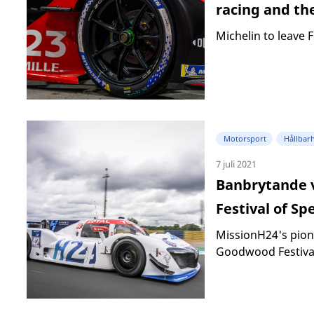
racing and th
Michelin to leave F
Motorsport
Hållbar
7 juli 2021
Banbrytande v
Festival of Sp
MissionH24's pione
Goodwood Festival 