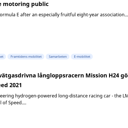
e motoring public
ormula E after an especially fruitful eight-year association...
het
Framtidens mobilitet
Samarbeten
E-mobilitet
ätgasdrivna långloppsracern Mission H24 gö
eed 2021
ering hydrogen-powered long-distance racing car - the LMP
of Speed....