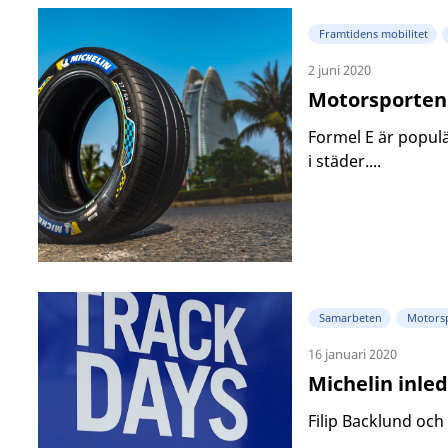
Framtidens mobilitet
2 juni 2020
Motorsportens
Formel E är popul
i städer....
Samarbeten
Motors
16 januari 2020
Michelin inle
Filip Backlund och